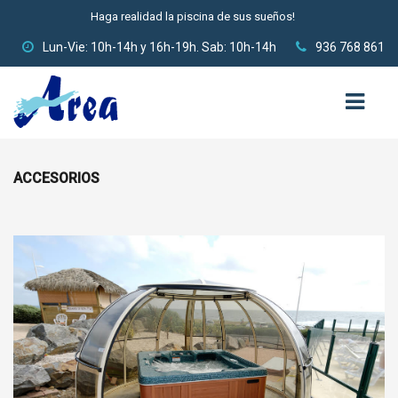
Haga realidad la piscina de sus sueños!
Lun-Vie: 10h-14h y 16h-19h. Sab: 10h-14h
936 768 861
ACCESORIOS
INICIO
QUIÉNES SOMOS
CONSTRUCCIÓN DE PISCINAS
PISCINAS DE POLIÉSTER
PISCINAS DE ACERO
PISCINAS DE OBRA