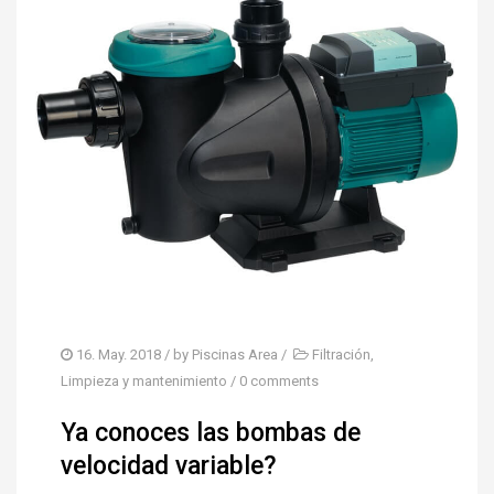
16. May. 2018
/ by
Piscinas Area
/
Filtración
,
Limpieza y mantenimiento
/
0 comments
Ya conoces las bombas de
velocidad variable?