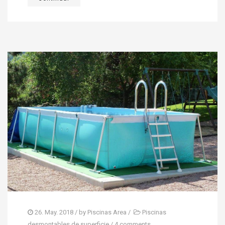
26. May. 2018
/ by
Piscinas Area
/
Piscinas
desmontables de superficie
/
4 comments