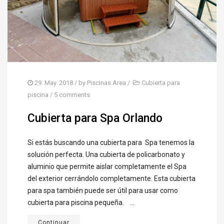
CUBIERTAS PARA PISICNA
CUBIERTAS TELESCÓPICAS
COBERTORES
REHABILITACIÓN
29. May. 2018
/ by
Piscinas Area
/
Cubierta para
EQUIPA LA PISCINA
piscina
/
5 comments
LIMPIEZA Y MANTENIMIENTO
Cubierta para Spa Orlando
CLORACIÓN SALINA
Si estás buscando una cubierta para Spa tenemos la
CLIMATIZACIÓN
solución perfecta. Una cubierta de policarbonato y
BLOG
aluminio que permite aislar completamente el Spa
del exterior cerrándolo completamente. Esta cubierta
UBICACIÓN
para spa también puede ser útil para usar como
cubierta para piscina pequeña. ...
Continuar