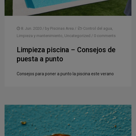
CUBIERTAS PARA PISICNA
CUBIERTAS TELESCÓPICAS
COBERTORES
8. Jun. 2020
/ by
Piscinas Area
/
Control del agua
,
Limpieza y mantenimiento
,
Uncategorized
/
0 comments
REHABILITACIÓN
Limpieza piscina – Consejos de
EQUIPA LA PISCINA
puesta a punto
LIMPIEZA Y MANTENIMIENTO
Consejos para poner a punto la piscina este verano
CLORACIÓN SALINA
CLIMATIZACIÓN
BLOG
UBICACIÓN