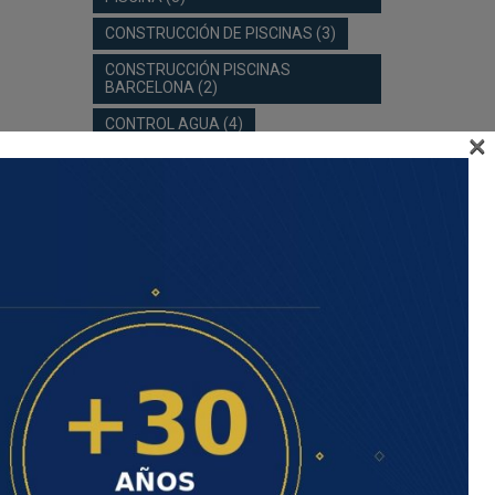
CONSTRUCCIÓN DE PISCINAS
(3)
CONSTRUCCIÓN PISCINAS
BARCELONA
(2)
CONTROL AGUA
(4)
×
DEPURADORA PISCINA
(2)
FILTRACIÓN PISCINA
(3)
INSTALACIÓN DE PISCINAS
(3)
INSTALACIÓN PISCINA
(3)
LAMINA ARMADA
(2)
LIMPIA FONDOS
(2)
LIMPIAFONDOS
(3)
LIMPIEZA
(2)
LIMPIEZA PISCINA
(2)
LIMPIEZA PISCINAS
(2)
LÁMINA ARMADA
(3)