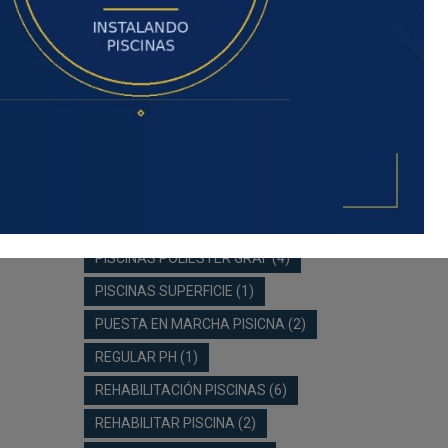
MANTENIMIENTO PISCINAS
(6)
MEMBRANA ARMADA
(2)
PH PISCINA
(2)
PH PISCINAS
(1)
PISCINA
(2)
PISCINAS
(3)
PISCINAS DE POLIÉSTER
(5)
PISCINAS DESMONTABLES
(1)
PISCINAS FIBRA
(2)
PISCINAS POLIESTER GRAF
(4)
PISCINAS SUPERFICIE
(1)
PUESTA EN MARCHA PISICNA
(2)
REGULAR PH
(1)
REHABILITACIÓN PISCINAS
(6)
REHABILITAR PISCINA
(2)