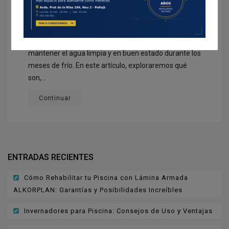
CUBIERTAS PARA PISICNA
Con la llegada del invierno, el cuidado de tu piscina no
CUBIERTAS TELESCÓPICAS
debe quedar en segundo plano. Los invernadores
para piscina son una solución eficiente para
COBERTORES
mantener el agua limpia y en buen estado durante los
REHABILITACIÓN
meses de frío. En este artículo, exploraremos qué
son,...
EQUIPA LA PISCINA
Continuar
LIMPIEZA Y MANTENIMIENTO
CLORACIÓN SALINA
CLIMATIZACIÓN
ENTRADAS RECIENTES
BLOG
Cómo Rehabilitar tu Piscina con Lámina Armada
UBICACIÓN
ALKORPLAN: Garantías y Posibilidades Increíbles
Invernadores para Piscina: Consejos de Uso y Ventajas