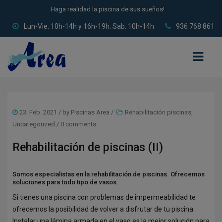
Haga realidad la piscina de sus sueños!
Lun-Vie: 10h-14h y 16h-19h. Sab: 10h-14h
936 768 861
INICIO
23. Feb. 2021
/ by
Piscinas Area
/
Rehabilitación piscinas
,
QUIÉNES SOMOS
Uncategorized
/
0 comments
CONSTRUCCIÓN DE PISCINAS
Rehabilitación de piscinas (II)
PISCINAS DE POLIÉSTER
Somos especialistas en la rehabilitación de piscinas. Ofrecemos
soluciones para todo tipo de vasos.
PISCINAS DE ACERO
Si tienes una piscina con problemas de impermeabilidad te
PISCINAS DE OBRA
ofrecemos la posibilidad de volver a disfrutar de tu piscina.
Instalar una lámina armada en el vaso es la mejor solución para