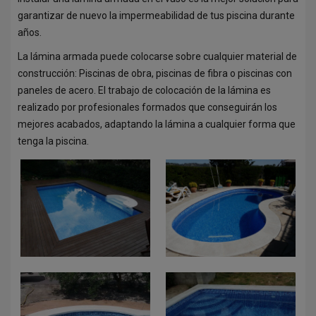
CUBIERTAS PARA PISICNA
garantizar de nuevo la impermeabilidad de tus piscina durante
CUBIERTAS TELESCÓPICAS
años.
La lámina armada puede colocarse sobre cualquier material de
COBERTORES
construcción: Piscinas de obra, piscinas de fibra o piscinas con
REHABILITACIÓN
paneles de acero. El trabajo de colocación de la lámina es
realizado por profesionales formados que conseguirán los
EQUIPA LA PISCINA
mejores acabados, adaptando la lámina a cualquier forma que
tenga la piscina.
LIMPIEZA Y MANTENIMIENTO
CLORACIÓN SALINA
CLIMATIZACIÓN
BLOG
UBICACIÓN